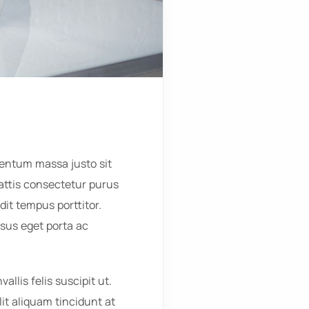
entum massa justo sit
attis consectetur purus
it tempus porttitor.
isus eget porta ac
allis felis suscipit ut.
it aliquam tincidunt at