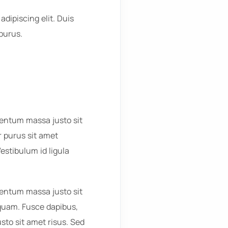
dipiscing elit. Duis
 purus.
entum massa justo sit
 purus sit amet
stibulum id ligula
entum massa justo sit
t quam. Fusce dapibus,
to sit amet risus. Sed