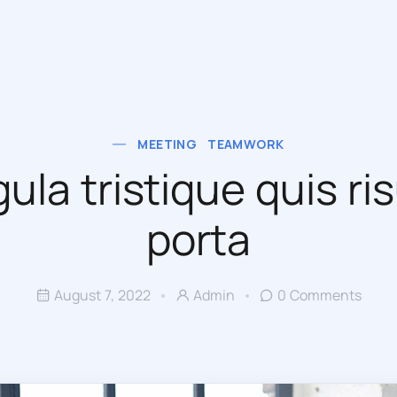
MEETING
TEAMWORK
gula tristique quis ri
porta
August 7, 2022
Admin
0 Comments